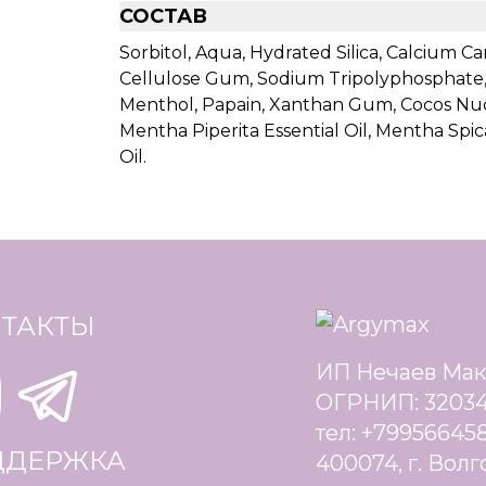
СОСТАВ
Sorbitol, Aqua, Hydrated Silica, Calcium 
Cellulose Gum, Sodium Tripolyphosphate, 
Menthol, Papain, Xanthan Gum, Cocos Nuci
Mentha Piperita Essential Oil, Mentha Spic
Oil.
ТАКТЫ
ИП Нечаев Мак
ОГРНИП: 32034
тел: +79956645
ДДЕРЖКА
400074, г. Волг