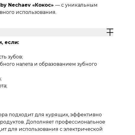
by Nechaev «Кокос»
— с уникальным
ного использования.
, если:
ть зубов;
бного налета и образованием зубного
;
та;
тора подходит для курящих, эффективно
продуктов. Дополняет профессиональное
одит для использования с электрической